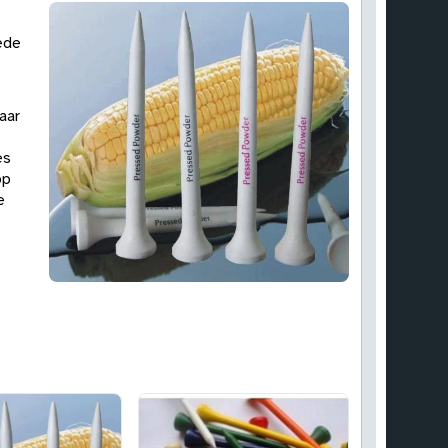
ede
aar
es
op
e