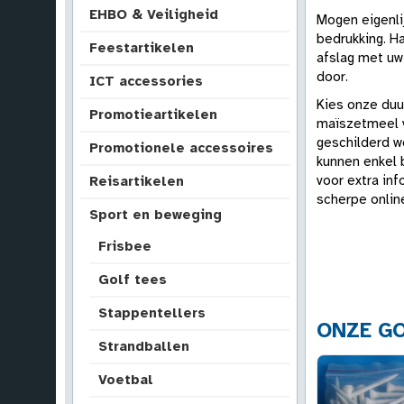
EHBO & Veiligheid
Mogen eigenli
bedrukking. H
Feestartikelen
afslag met uw
door.
ICT accessories
Kies onze duu
Promotieartikelen
maïszetmeel v
geschilderd w
Promotionele accessoires
kunnen enkel 
voor extra in
Reisartikelen
scherpe onlin
Sport en beweging
Frisbee
Golf tees
Stappentellers
ONZE GO
Strandballen
Voetbal