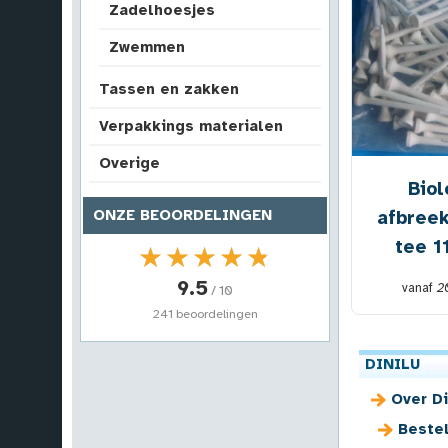
Zadelhoesjes
Zwemmen
Tassen en zakken
Verpakkings materialen
Overige
Biol
afbreek
ONZE BEOORDELINGEN
tee 
★★★★★
★★★★★
9.5
vanaf
2
/ 10
241 beoordelingen
DINILU
Over Di
Beste