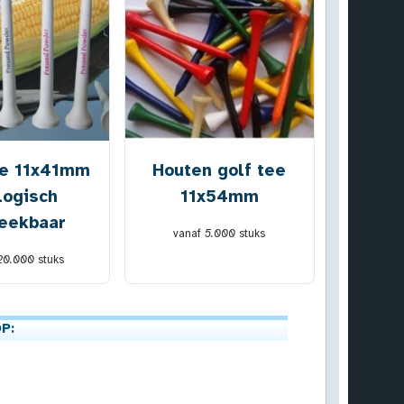
ee 11x41mm
Houten golf tee
logisch
11x54mm
reekbaar
vanaf
5.000
stuks
20.000
stuks
P: