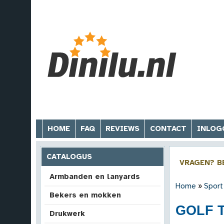
HOME
FAQ
REVIEWS
CONTACT
INLOG
CATALOGUS
VRAGEN? B
Armbanden en lanyards
Home
»
Sport
Bekers en mokken
GOLF T
Drukwerk