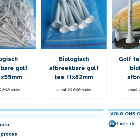
ogisch
Biologisch
Golf t
bare golf
afbreekbare golf
bio
11x55mm
tee 11x82mm
afb
0.000
stuks
vanaf
20.000
stuks
vanaf
VOLG ONS O
LinkedIn
nilu
lproces