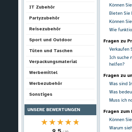
Können Sie 
IT Zubehör
Bieten Sie
Partyzubehör
Können Sie
Reisezubehör
Wie funktio
Sport und Outdoor
Fragen zu P
Verkaufen 
Tüten und Taschen
Ich suche 
Verpackungsmaterial
helfen?
Werbemittel
Fragen zu u
Werbezubehör
Was sind I
Was bedeut
Sonstiges
Muss ich n
UNSERE BEWERTUNGEN
Fragen zum 
Können Sie
★★★★★
★★★★★
Warum sieh
9.5
/ 10