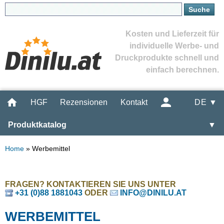
Kosten und Lieferzeit für
individuelle Werbe- und
Druckprodukte schnell und
einfach berechnen.
HGF
Rezensionen
Kontakt
DE ▼
Produktkatalog
▼
Home
»
Werbemittel
FRAGEN? KONTAKTIEREN SIE UNS UNTER
+31 (0)88 1881043
ODER
INFO@DINILU.AT
WERBEMITTEL