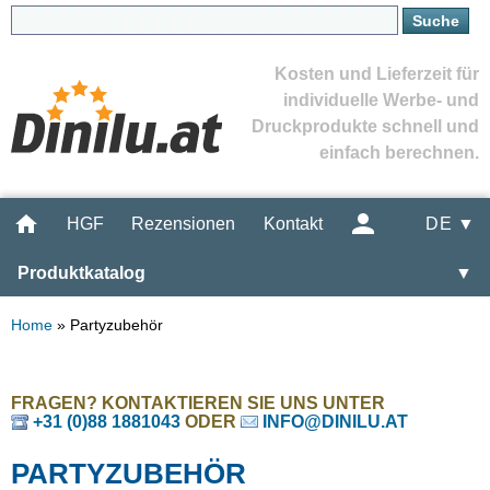
Kosten und Lieferzeit für
individuelle Werbe- und
Druckprodukte schnell und
einfach berechnen.
HGF
Rezensionen
Kontakt
DE ▼
Produktkatalog
▼
Home
»
Partyzubehör
FRAGEN? KONTAKTIEREN SIE UNS UNTER
+31 (0)88 1881043
ODER
INFO@DINILU.AT
PARTYZUBEHÖR