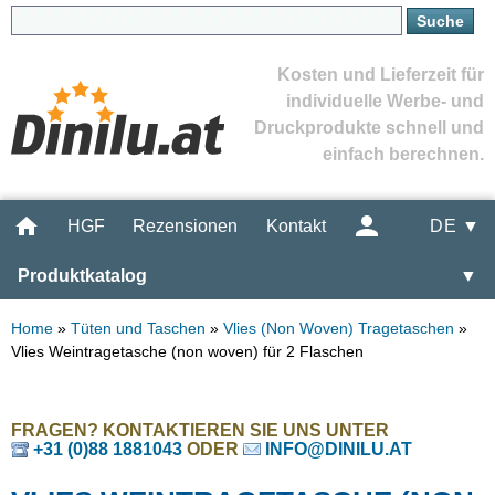
Kosten und Lieferzeit für
individuelle Werbe- und
Druckprodukte schnell und
einfach berechnen.
HGF
Rezensionen
Kontakt
DE ▼
Produktkatalog
▼
Home
»
Tüten und Taschen
»
Vlies (Non Woven) Tragetaschen
»
Vlies Weintragetasche (non woven) für 2 Flaschen
FRAGEN? KONTAKTIEREN SIE UNS UNTER
+31 (0)88 1881043
ODER
INFO@DINILU.AT