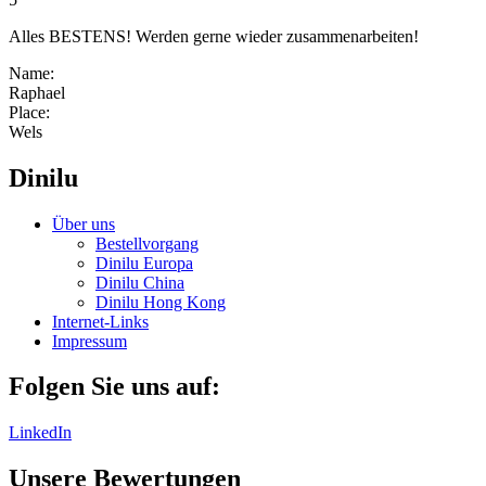
Alles BESTENS! Werden gerne wieder zusammenarbeiten!
Name:
Raphael
Place:
Wels
Dinilu
Über uns
Bestellvorgang
Dinilu Europa
Dinilu China
Dinilu Hong Kong
Internet-Links
Impressum
Folgen Sie uns auf:
LinkedIn
Unsere Bewertungen