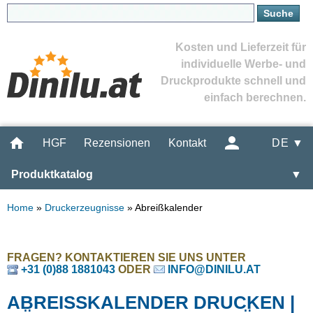
Kosten und Lieferzeit für
individuelle Werbe- und
Druckprodukte schnell und
einfach berechnen.
HGF
Rezensionen
Kontakt
DE ▼
Produktkatalog
▼
Home
»
Druckerzeugnisse
»
Abreißkalender
FRAGEN? KONTAKTIEREN SIE UNS UNTER
+31 (0)88 1881043
ODER
INFO@DINILU.AT
ABREISSKALENDER DRUCKEN | G