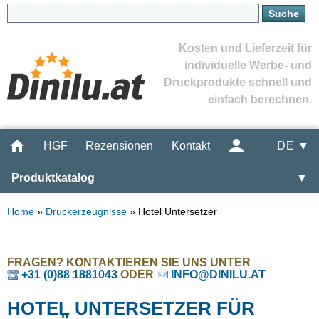
Kosten und Lieferzeit für
individuelle Werbe- und
Druckprodukte schnell und
einfach berechnen.
HGF
Rezensionen
Kontakt
DE ▼
Produktkatalog
▼
Home
»
Druckerzeugnisse
»
Hotel Untersetzer
FRAGEN? KONTAKTIEREN SIE UNS UNTER
+31 (0)88 1881043
ODER
INFO@DINILU.AT
HOTEL UNTERSETZER FÜR