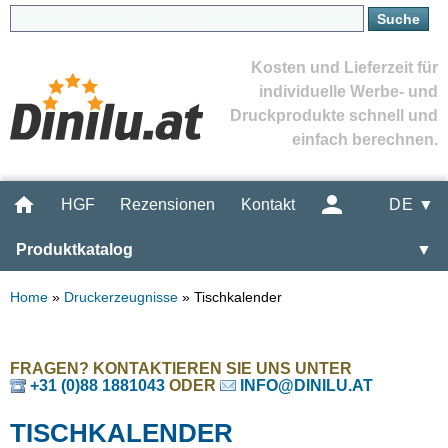
Kosten und Lieferzeit für
individuelle Werbe- und
Druckprodukte schnell und
einfach berechnen.
HGF
Rezensionen
Kontakt
DE ▼
Produktkatalog
▼
Home
»
Druckerzeugnisse
»
Tischkalender
FRAGEN? KONTAKTIEREN SIE UNS UNTER
+31 (0)88 1881043
ODER
INFO@DINILU.AT
TISCHKALENDER